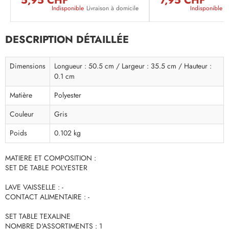
5,95 CHF
7,95 CHF
Indisponible
Livraison à domicile
Indisponible
L
DESCRIPTION DÉTAILLÉE
Dimensions
Longueur : 50.5 cm / Largeur : 35.5 cm / Hauteur :
0.1 cm
Matière
Polyester
Couleur
Gris
Poids
0.102 kg
MATIERE ET COMPOSITION :
SET DE TABLE POLYESTER
LAVE VAISSELLE : -
CONTACT ALIMENTAIRE : -
SET TABLE TEXALINE
NOMBRE D'ASSORTIMENTS : 1