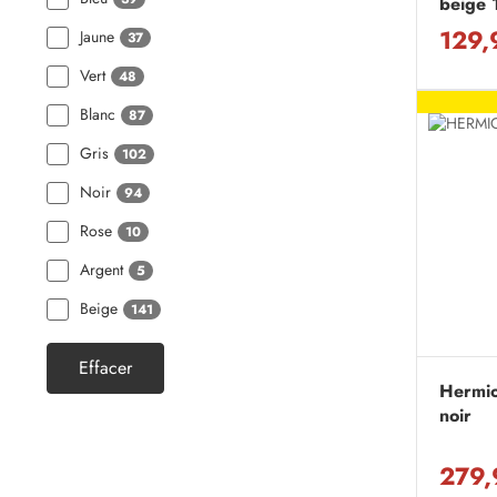
beige
129,
Jaune
37
Vert
48
Blanc
87
Gris
102
Noir
94
Rose
10
Argent
5
Beige
141
Effacer
Hermi
noir
279,