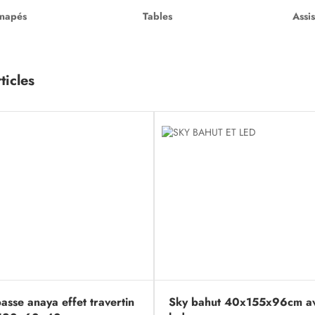
napés
Tables
Assi
ticles
asse anaya effet travertin
Sky bahut 40x155x96cm a