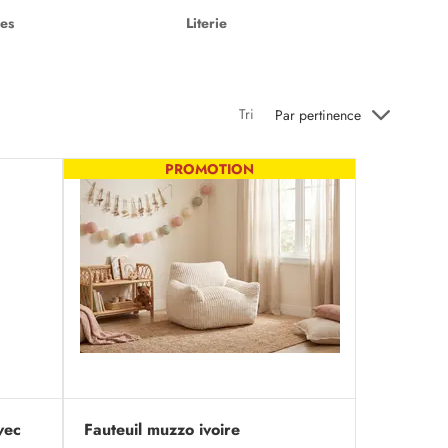
ses
Literie
Tri
Par pertinence
PROMOTION
vec
Fauteuil muzzo ivoire