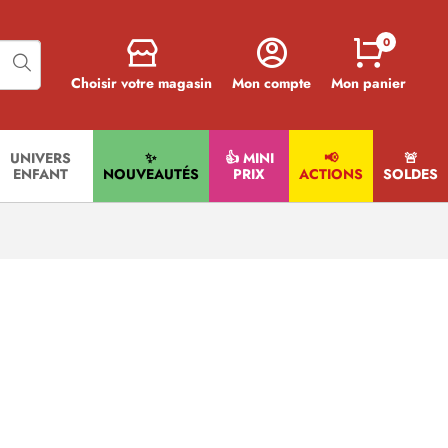
0
Choisir votre magasin
Mon compte
Mon panier
UNIVERS
✨
👍 MINI
📢
🚨​
ENFANT
NOUVEAUTÉS
PRIX
ACTIONS
SOLDES