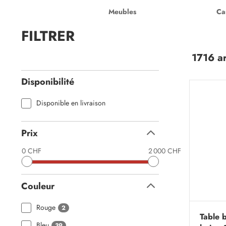
Meubles
Ca
FILTRER
1716 ar
Disponibilité
Disponible en livraison
Prix
Replier
0 CHF
2 000 CHF
Couleur
Replier
Rouge
2
Table b
Bleu
39