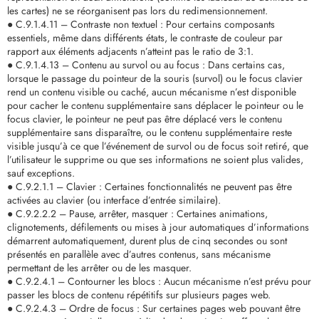
les cartes) ne se réorganisent pas lors du redimensionnement.
● C.9.1.4.11 – Contraste non textuel : Pour certains composants
essentiels, même dans différents états, le contraste de couleur par
rapport aux éléments adjacents n’atteint pas le ratio de 3:1.
● C.9.1.4.13 – Contenu au survol ou au focus : Dans certains cas,
lorsque le passage du pointeur de la souris (survol) ou le focus clavier
rend un contenu visible ou caché, aucun mécanisme n’est disponible
pour cacher le contenu supplémentaire sans déplacer le pointeur ou le
focus clavier, le pointeur ne peut pas être déplacé vers le contenu
supplémentaire sans disparaître, ou le contenu supplémentaire reste
visible jusqu’à ce que l’événement de survol ou de focus soit retiré, que
l’utilisateur le supprime ou que ses informations ne soient plus valides,
sauf exceptions.
● C.9.2.1.1 – Clavier : Certaines fonctionnalités ne peuvent pas être
activées au clavier (ou interface d’entrée similaire).
● C.9.2.2.2 – Pause, arrêter, masquer : Certaines animations,
clignotements, défilements ou mises à jour automatiques d’informations
démarrent automatiquement, durent plus de cinq secondes ou sont
présentés en parallèle avec d’autres contenus, sans mécanisme
permettant de les arrêter ou de les masquer.
● C.9.2.4.1 – Contourner les blocs : Aucun mécanisme n’est prévu pour
passer les blocs de contenu répétitifs sur plusieurs pages web.
● C.9.2.4.3 – Ordre de focus : Sur certaines pages web pouvant être