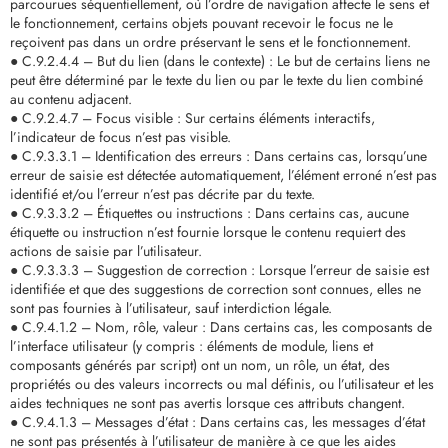
parcourues séquentiellement, où l’ordre de navigation affecte le sens et
le fonctionnement, certains objets pouvant recevoir le focus ne le
reçoivent pas dans un ordre préservant le sens et le fonctionnement.
● C.9.2.4.4 – But du lien (dans le contexte) : Le but de certains liens ne
peut être déterminé par le texte du lien ou par le texte du lien combiné
au contenu adjacent.
● C.9.2.4.7 – Focus visible : Sur certains éléments interactifs,
l’indicateur de focus n’est pas visible.
● C.9.3.3.1 – Identification des erreurs : Dans certains cas, lorsqu’une
erreur de saisie est détectée automatiquement, l’élément erroné n’est pas
identifié et/ou l’erreur n’est pas décrite par du texte.
● C.9.3.3.2 – Étiquettes ou instructions : Dans certains cas, aucune
étiquette ou instruction n’est fournie lorsque le contenu requiert des
actions de saisie par l’utilisateur.
● C.9.3.3.3 – Suggestion de correction : Lorsque l’erreur de saisie est
identifiée et que des suggestions de correction sont connues, elles ne
sont pas fournies à l’utilisateur, sauf interdiction légale.
● C.9.4.1.2 – Nom, rôle, valeur : Dans certains cas, les composants de
l’interface utilisateur (y compris : éléments de module, liens et
composants générés par script) ont un nom, un rôle, un état, des
propriétés ou des valeurs incorrects ou mal définis, ou l’utilisateur et les
aides techniques ne sont pas avertis lorsque ces attributs changent.
● C.9.4.1.3 – Messages d’état : Dans certains cas, les messages d’état
ne sont pas présentés à l’utilisateur de manière à ce que les aides