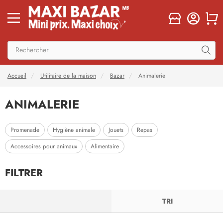
Accueil
Utilitaire de la maison
Bazar
Animalerie
ANIMALERIE
Promenade
Hygiène animale
Jouets
Repas
Accessoires pour animaux
Alimentaire
FILTRER
FILTRER
TRI