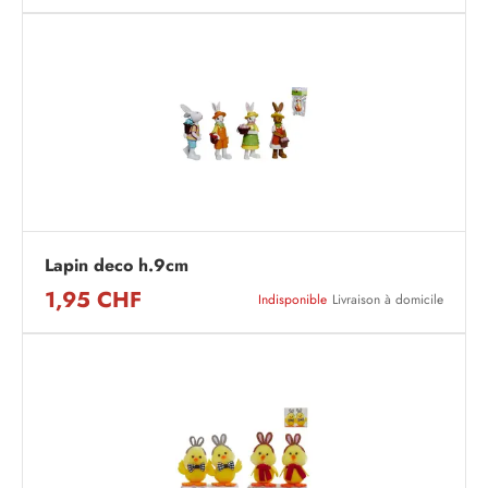
Lapin deco h.9cm
1,95 CHF
Indisponible
Livraison à domicile