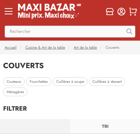
Accueil
Cuisine & Art de la table
Art de la table
Couverts
COUVERTS
Couteaux
Fourchettes
Cuillères à soupe
Cuillères à dessert
Ménagères
FILTRER
FILTRER
TRI