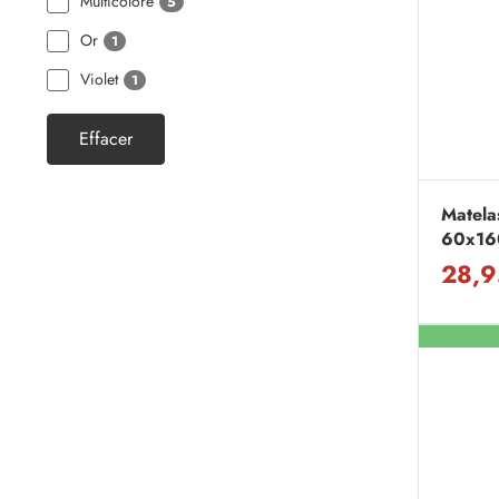
Multicolore
5
Or
1
Violet
1
Effacer
Matela
60x16
28,9