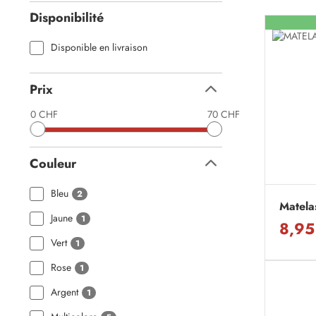
Disponibilité
Disponible en livraison
Prix
Replier
0 CHF
70 CHF
Couleur
Replier
Bleu
2
Matela
Jaune
1
8,95
Vert
1
Rose
1
Argent
1