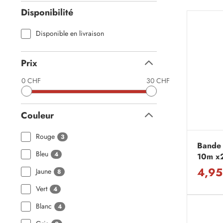
Disponibilité
Disponible en livraison
Prix
Replier
0 CHF
30 CHF
Couleur
Replier
Rouge
3
Bande 
Bleu
4
10m x
4,95
Jaune
8
Vert
4
Blanc
4