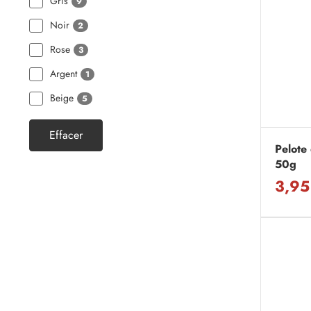
Gris
9
Noir
2
Rose
3
Argent
1
Beige
5
Effacer
Pelote 
50g
3,95