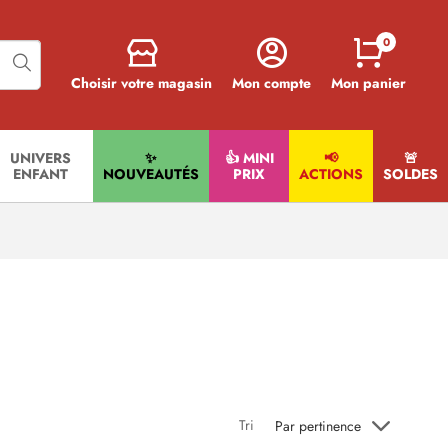
0
Choisir votre magasin
Mon compte
Mon panier
UNIVERS
✨
👍 MINI
📢
🚨​
ENFANT
NOUVEAUTÉS
PRIX
ACTIONS
SOLDES
Tri
Par pertinence