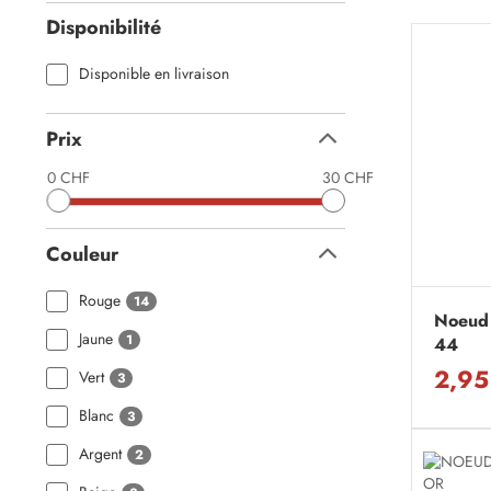
Disponibilité
Disponible en livraison
Prix
Replier
0 CHF
30 CHF
Couleur
Replier
Rouge
14
Noeud 
Jaune
1
44
2,95
Vert
3
Blanc
3
Argent
2