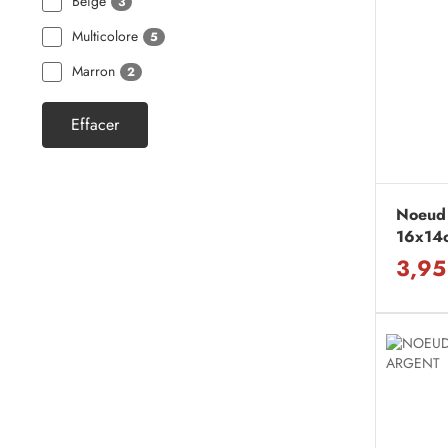
Beige
3
Multicolore
5
Marron
2
Effacer
Noeud 
16x14
3,95