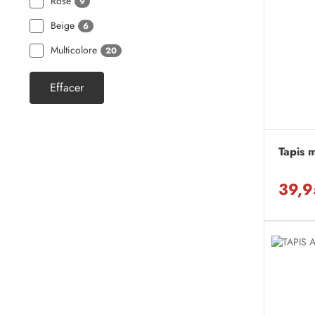
Rose
9
Beige
6
Multicolore
20
Effacer
Tapis m
39,9