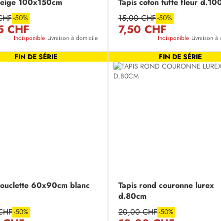
beige 100x150cm
Tapis coton tufte fleur d.10
CHF
15,00 CHF
-50%
-50%
5 CHF
7,50 CHF
Indisponible
Livraison à domicile
Indisponible
Livraison à
FIN DE SÉRIE
FIN DE SÉRIE
bouclette 60x90cm blanc
Tapis rond couronne lurex
d.80cm
CHF
20,00 CHF
-50%
-50%