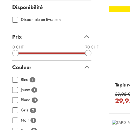
Disponibilité
Disponible en livraison
Prix
Replier
0 CHF
70 CHF
Couleur
Replier
Bleu
1
Tapis 
Jaune
1
39,95 
29,9
Blanc
3
Gris
2
Noir
1