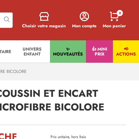
0
Choisir votre magasin
Mon compte
Mon panier
UNIVERS
✨
👍 MINI
📢
ITAIRE
ENFANT
NOUVEAUTÉS
PRIX
ACTIONS
RE BICOLORE
COUSSIN ET ENCART
ICROFIBRE BICOLORE
 CHF
Prix unitaire, hors frais