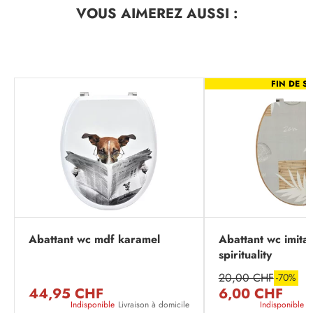
VOUS AIMEREZ
AUSSI :
FIN DE SÉ
Abattant wc mdf karamel
Abattant wc imita
spirituality
20,00 CHF
-70%
44,95 CHF
6,00 CHF
Indisponible
Livraison à domicile
Indisponible
L