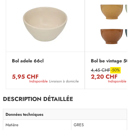
Bol adele 66cl
Bol be vintage 50
4,45 CHF
-50%
5,95 CHF
2,20 CHF
Indisponible
Livraison à domicile
Indisponible
L
DESCRIPTION DÉTAILLÉE
Données techniques
Matière
GRES