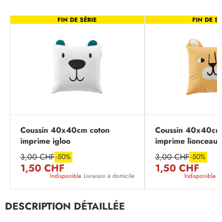
FIN DE SÉRIE
FIN DE SÉ
Coussin 40x40cm coton
Coussin 40x40cm
imprime igloo
imprime lionceau
3,00 CHF
3,00 CHF
-50%
-50%
1,50 CHF
1,50 CHF
Indisponible
Livraison à domicile
Indisponible
L
DESCRIPTION DÉTAILLÉE