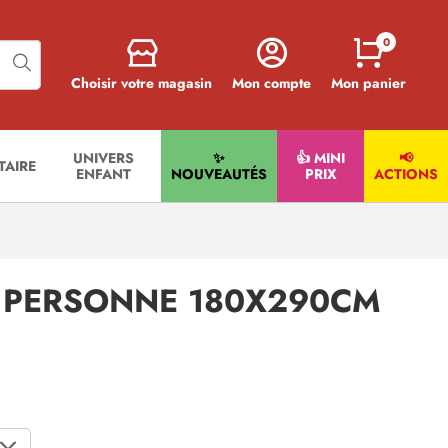
0
Choisir votre magasin
Mon compte
Mon panier
UNIVERS
✨
👍 MINI
📢
ITAIRE
ENFANT
NOUVEAUTÉS
PRIX
ACTIONS
1 PERSONNE 180X290CM