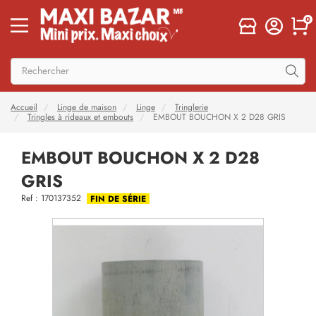
0
Accueil
Linge de maison
Linge
Tringlerie
Tringles à rideaux et embouts
EMBOUT BOUCHON X 2 D28 GRIS
EMBOUT BOUCHON X 2 D28
GRIS
Ref : 170137352
FIN DE SÉRIE