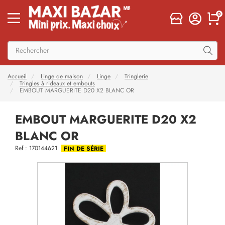
0
Accueil
Linge de maison
Linge
Tringlerie
Tringles à rideaux et embouts
EMBOUT MARGUERITE D20 X2 BLANC OR
EMBOUT MARGUERITE D20 X2
BLANC OR
Ref : 170144621
FIN DE SÉRIE