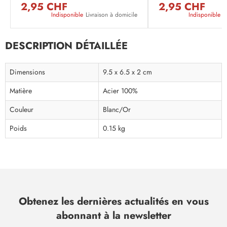
2,95 CHF
2,95 CHF
Indisponible
Livraison à domicile
Indisponible
L
DESCRIPTION DÉTAILLÉE
Dimensions
9.5 x 6.5 x 2 cm
Matière
Acier 100%
Couleur
Blanc/Or
Poids
0.15 kg
Obtenez les dernières actualités en vous
abonnant à la newsletter