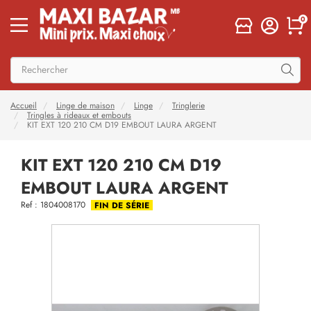
0
Accueil
Linge de maison
Linge
Tringlerie
Tringles à rideaux et embouts
KIT EXT 120 210 CM D19 EMBOUT LAURA ARGENT
KIT EXT 120 210 CM D19
EMBOUT LAURA ARGENT
Ref : 1804008170
FIN DE SÉRIE