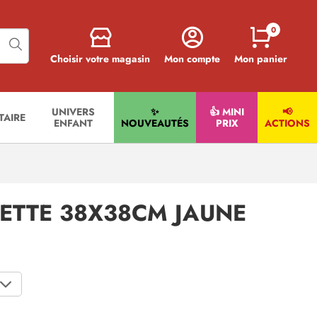
0
Choisir votre magasin
Mon compte
Mon panier
UNIVERS
✨
👍 MINI
📢
ITAIRE
ENFANT
NOUVEAUTÉS
PRIX
ACTIONS
ETTE 38X38CM JAUNE