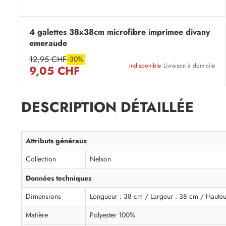
4 galettes 38x38cm microfibre imprimee divany
emeraude
12,95 CHF
-30%
Indisponible
Livraison à domicile
9,05 CHF
DESCRIPTION DÉTAILLÉE
Attributs généraux
Collection
Nelson
Données techniques
Dimensions
Longueur : 38 cm / Largeur : 38 cm / Hauteu
Matière
Polyester 100%