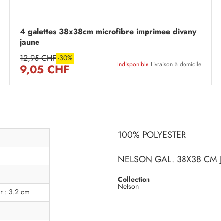
4 galettes 38x38cm microfibre imprimee divany
jaune
12,95 CHF
-30%
Indisponible
Livraison à domicile
9,05 CHF
100% POLYESTER
NELSON GAL. 38X38 CM 
Collection
Nelson
r : 3.2 cm