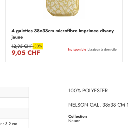
4 galettes 38x38cm microfibre imprimee divany
jaune
12,95 CHF
-30%
Indisponible
Livraison à domicile
9,05 CHF
100% POLYESTER
NELSON GAL. 38x38 CM 
Collection
Nelson
r : 3.2 cm