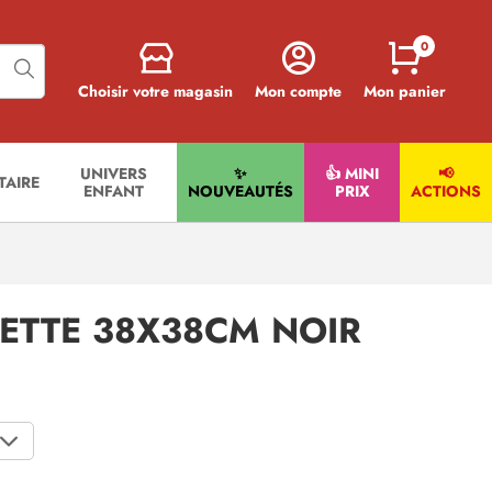
0
Choisir votre magasin
Mon compte
Mon panier
UNIVERS
✨
👍 MINI
📢
ITAIRE
ENFANT
NOUVEAUTÉS
PRIX
ACTIONS
ETTE 38X38CM NOIR