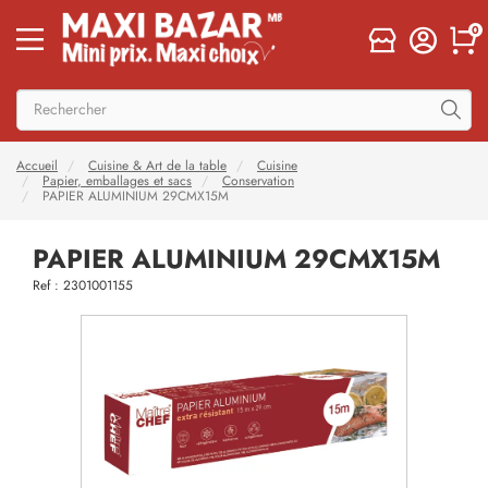
0
Accueil
Cuisine & Art de la table
Cuisine
Papier, emballages et sacs
Conservation
PAPIER ALUMINIUM 29CMX15M
PAPIER ALUMINIUM 29CMX15M
Ref : 2301001155