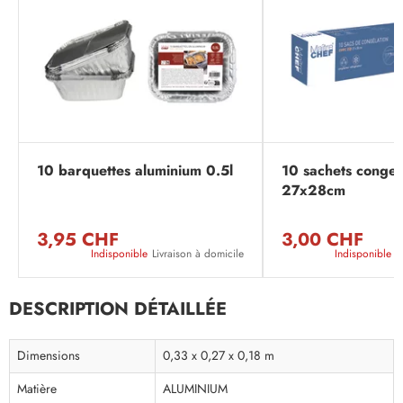
10 barquettes aluminium 0.5l
10 sachets congela
27x28cm
3,95 CHF
3,00 CHF
Indisponible
Livraison à domicile
Indisponible
L
DESCRIPTION DÉTAILLÉE
Dimensions
0,33 x 0,27 x 0,18 m
Matière
ALUMINIUM