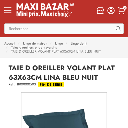
0
Accueil
Linge de maison
Linge
Linge de lit
Taies d'oreillers et de traversins
TAIE D OREILLER VOLANT PLAT 63X63CM LINA BLEU NUIT
TAIE D OREILLER VOLANT PLAT
63X63CM LINA BLEU NUIT
Ref : 1809000593
FIN DE SÉRIE