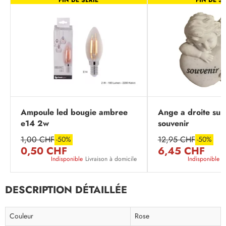
Ampoule led bougie ambree
Ange a droite sur
e14 2w
souvenir
1,00 CHF
12,95 CHF
-50%
-50%
0,50 CHF
6,45 CHF
Indisponible
Livraison à domicile
Indisponible
L
DESCRIPTION DÉTAILLÉE
Couleur
Rose