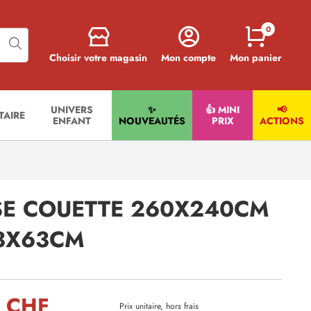
0
Choisir votre magasin
Mon compte
Mon panier
UNIVERS
✨
👍 MINI
📢
ITAIRE
ENFANT
NOUVEAUTÉS
PRIX
ACTIONS
E COUETTE 260X240CM
63X63CM
0 CHF
Prix unitaire, hors frais