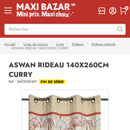
0
Accueil
Linge de maison
Linge
Rideaux
Rideaux texturés
ASWAN RIDEAU 140X260CM CURRY
ASWAN RIDEAU 140X260CM
CURRY
Ref : 2403000407
FIN DE SÉRIE