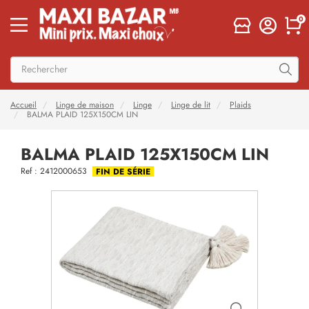
0
Accueil
Linge de maison
Linge
Linge de lit
Plaids
BALMA PLAID 125X150CM LIN
BALMA PLAID 125X150CM LIN
Ref : 2412000653
FIN DE SÉRIE