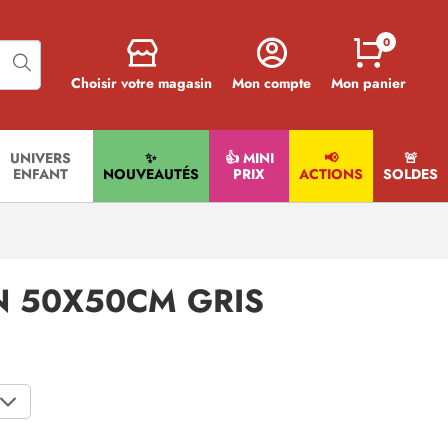
0
Choisir votre magasin
Mon compte
Mon panier
UNIVERS
✨
👍 MINI
📢
🚨​
ENFANT
NOUVEAUTÉS
PRIX
ACTIONS
SOLDES
N 50X50CM GRIS