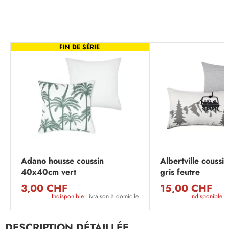
FIN DE SÉRIE
Adano housse coussin
Albertville couss
40x40cm vert
gris feutre
3,00 CHF
15,00 CHF
Indisponible
Livraison à domicile
Indisponible
L
DESCRIPTION DÉTAILLÉE