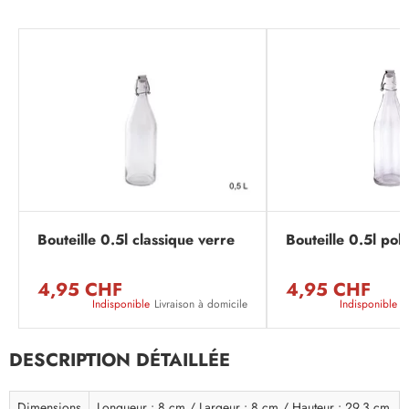
Bouteille 0.5l classique verre
Bouteille 0.5l pol
4,95 CHF
4,95 CHF
Indisponible
Livraison à domicile
Indisponible
L
DESCRIPTION DÉTAILLÉE
Dimensions
Longueur : 8 cm / Largeur : 8 cm / Hauteur : 29.3 cm