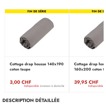
FIN DE SÉRIE
FIN DE SÉ
Cottage drap housse 140x190
Cottage drap hou
coton taupe
160x200 coton t
3,00 CHF
39,95 CHF
Indisponible
Livraison à domicile
Indisponible
L
DESCRIPTION DÉTAILLÉE