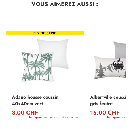
VOUS AIMEREZ
AUSSI :
FIN DE SÉRIE
Adano housse coussin
Albertville couss
40x40cm vert
gris feutre
3,00 CHF
15,00 CHF
Indisponible
Livraison à domicile
Indisponible
L