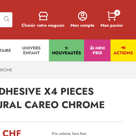
0
Choisir votre magasin
Mon compte
Mon panier
UNIVERS
✨
👍 MINI
📢
ITAIRE
ENFANT
NOUVEAUTÉS
PRIX
ACTIONS
CHROME
DHESIVE X4 PIECES
URAL CAREO CHROME
 CHF
Prix unitaire, hors frais