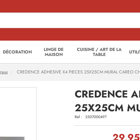
LINGE DE
CUISINE / ART DE LA
DÉCORATION
UTIL
MAISON
TABLE
raux
CREDENCE ADHESIVE X4 PIECES 25X25CM MURAL CAREO 
CREDENCE A
25X25CM M
Ref :
2507000497
29,95