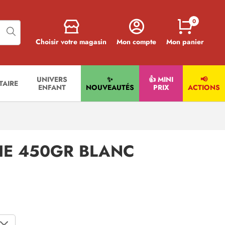
0
Choisir votre magasin
Mon compte
Mon panier
UNIVERS
✨
👍 MINI
📢
ITAIRE
ENFANT
NOUVEAUTÉS
PRIX
ACTIONS
E 450GR BLANC