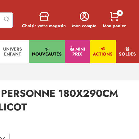
0
Choisir votre magasin
Mon compte
Mon panier
UNIVERS
✨
👍 MINI
📢
🚨​
ENFANT
NOUVEAUTÉS
PRIX
ACTIONS
SOLDES
1 PERSONNE 180X290CM
LICOT