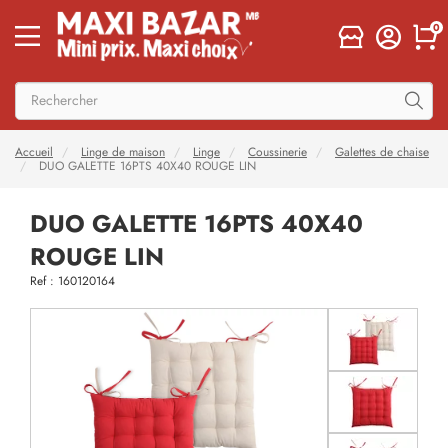
0
Accueil
Linge de maison
Linge
Coussinerie
Galettes de chaise
DUO GALETTE 16PTS 40X40 ROUGE LIN
DUO GALETTE 16PTS 40X40
ROUGE LIN
Ref : 160120164