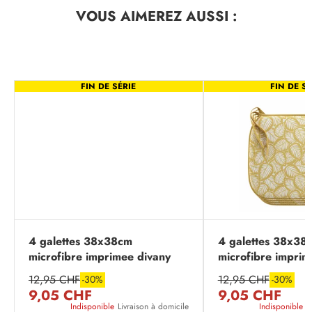
VOUS AIMEREZ
AUSSI :
FIN DE SÉRIE
FIN DE SÉ
4 galettes 38x38cm
4 galettes 38x38
microfibre imprimee divany
microfibre imprim
emeraude
jaune
12,95 CHF
12,95 CHF
-30%
-30%
9,05 CHF
9,05 CHF
Indisponible
Livraison à domicile
Indisponible
L