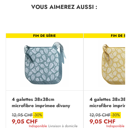
VOUS AIMEREZ
AUSSI :
FIN DE SÉRIE
FIN DE SÉ
4 galettes 38x38cm
4 galettes 38x38
microfibre imprimee divany
microfibre imprim
emeraude
jaune
12,95 CHF
12,95 CHF
-30%
-30%
9,05 CHF
9,05 CHF
Indisponible
Livraison à domicile
Indisponible
L