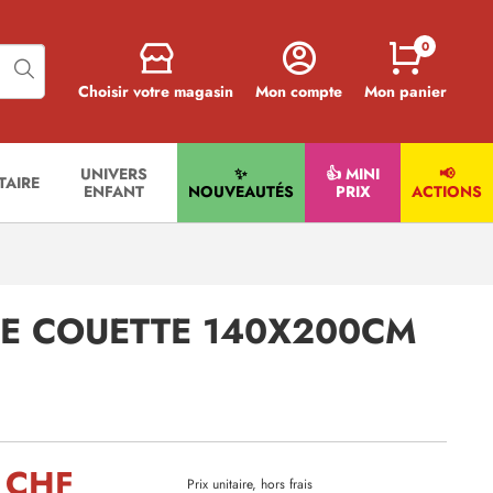
0
Choisir votre magasin
Mon compte
Mon panier
UNIVERS
✨
👍 MINI
📢
ITAIRE
ENFANT
NOUVEAUTÉS
PRIX
ACTIONS
E COUETTE 140X200CM
 CHF
Prix unitaire, hors frais