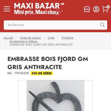
0
Accueil
Linge de maison
Linge
Tringlerie
Accessoires à rideaux
EMBRASSE BOIS FJORD GM GRIS ANTHRACITE
EMBRASSE BOIS FJORD GM
GRIS ANTHRACITE
Ref : 170142328
FIN DE SÉRIE