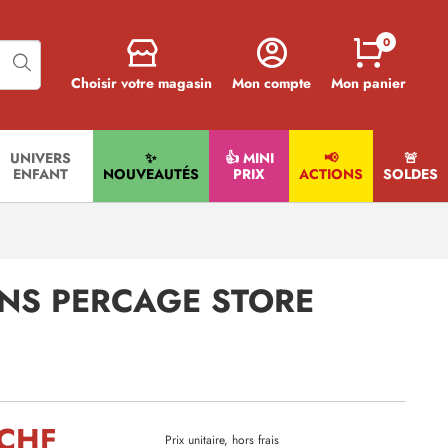
0
Choisir votre magasin
Mon compte
Mon panier
UNIVERS
✨
👍 MINI
📢
🚨​
ENFANT
NOUVEAUTÉS
PRIX
ACTIONS
SOLDES
ANS PERCAGE STORE
 CHF
Prix unitaire, hors frais