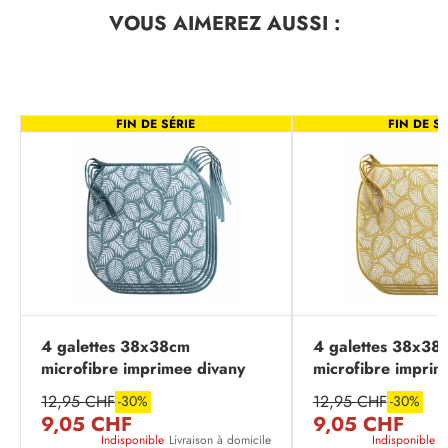
VOUS AIMEREZ
AUSSI :
FIN DE SÉRIE
FIN DE SÉ
4 galettes 38x38cm
4 galettes 38x38
microfibre imprimee divany
microfibre imprim
emeraude
jaune
12,95 CHF
12,95 CHF
-30%
-30%
9,05 CHF
9,05 CHF
Indisponible
Livraison à domicile
Indisponible
L