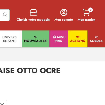
0
Choisir votre magasin
Mon compte
Mon panier
UNIVERS
✨
👍 MINI
📢
🚨​
ENFANT
NOUVEAUTÉS
PRIX
ACTIONS
SOLDES
AISE OTTO OCRE