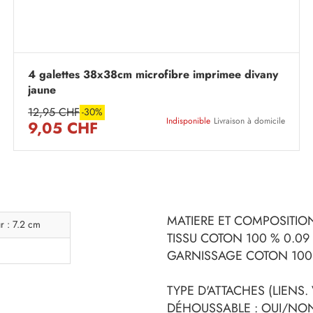
4 galettes 38x38cm microfibre imprimee divany
jaune
12,95 CHF
-30%
Indisponible
Livraison à domicile
9,05 CHF
MATIERE ET COMPOSITION
r : 7.2 cm
TISSU COTON 100 % 0.09
GARNISSAGE COTON 100 
TYPE D'ATTACHES (LIENS. 
DÉHOUSSABLE : OUI/NO