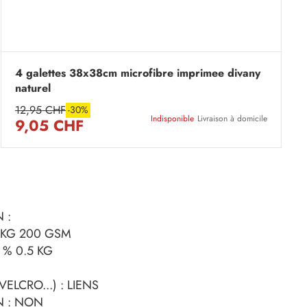
4 galettes 38x38cm microfibre imprimee divany
naturel
12,95 CHF
-30%
Indisponible
Livraison à domicile
9,05 CHF
 :
 KG 200 GSM
% 0.5 KG
VELCRO...) : LIENS
N : NON