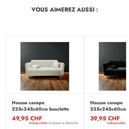
VOUS AIMEREZ
AUSSI :
Housse canape
Housse canape
225x245x60cm bouclette
225x245x60cm g
unie ext. laina naturel
extens sacha noir
49,95 CHF
39,95 CHF
Indisponible
Livraison à domicile
Indisponible
L