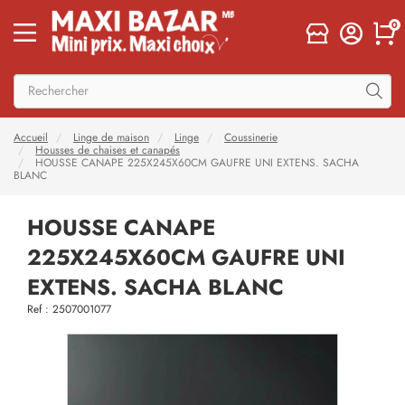
0
Accueil
Linge de maison
Linge
Coussinerie
Housses de chaises et canapés
HOUSSE CANAPE 225X245X60CM GAUFRE UNI EXTENS. SACHA
BLANC
HOUSSE CANAPE
225X245X60CM GAUFRE UNI
EXTENS. SACHA BLANC
Ref : 2507001077