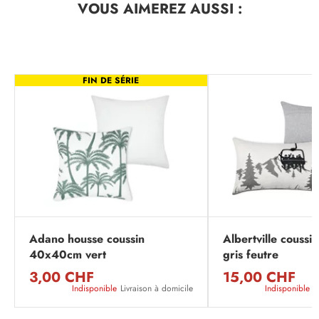
VOUS AIMEREZ
AUSSI :
FIN DE SÉRIE
Adano housse coussin
Albertville couss
40x40cm vert
gris feutre
3,00 CHF
15,00 CHF
Indisponible
Livraison à domicile
Indisponible
L