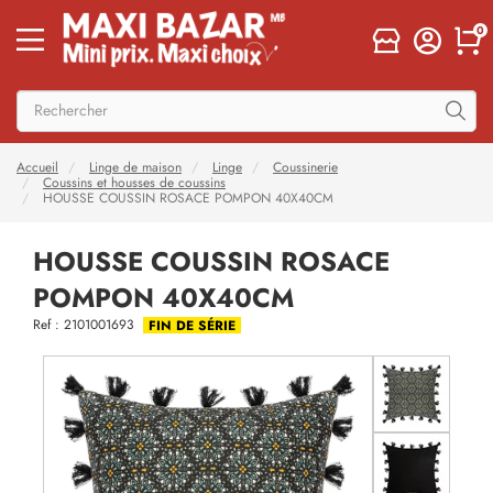
0
Accueil
Linge de maison
Linge
Coussinerie
Coussins et housses de coussins
HOUSSE COUSSIN ROSACE POMPON 40X40CM
HOUSSE COUSSIN ROSACE
POMPON 40X40CM
Ref : 2101001693
FIN DE SÉRIE