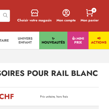
0
Choisir votre magasin
Mon compte
Mon panier
UNIVERS
✨
👍 MINI
📢
ITAIRE
ENFANT
NOUVEAUTÉS
PRIX
ACTIONS
SOIRES POUR RAIL BLANC
 CHF
Prix unitaire, hors frais