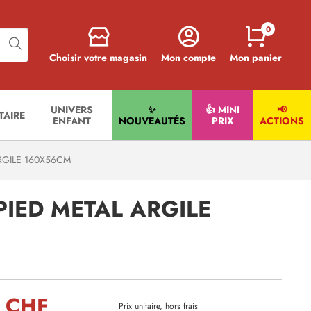
0
Choisir votre magasin
Mon compte
Mon panier
UNIVERS
✨
👍 MINI
📢
ITAIRE
ENFANT
NOUVEAUTÉS
PRIX
ACTIONS
RGILE 160X56CM
PIED METAL ARGILE
 CHF
Prix unitaire, hors frais