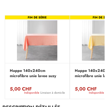
FIN DE SÉRIE
FIN DE SÉ
Nappe 140x240cm
Nappe 140x240
microfibre unie lavee suzy
microfibre unie la
corail
jaune
5,00 CHF
5,00 CHF
Indisponible
Livraison à domicile
Indisponible
L