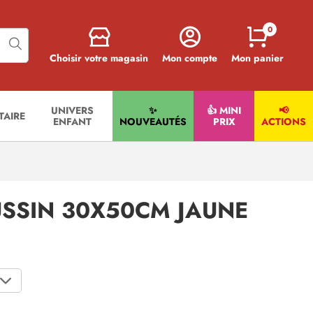
0
Choisir votre magasin
Mon compte
Mon panier
UNIVERS
✨
👍 MINI
📢
ITAIRE
ENFANT
NOUVEAUTÉS
PRIX
ACTIONS
SSIN 30X50CM JAUNE