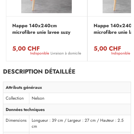
Nappe 140x240cm
Nappe 140x240
microfibre unie lavee suzy
microfibre unie la
corail
jaune
5,00 CHF
5,00 CHF
Indisponible
Livraison à domicile
Indisponible
L
DESCRIPTION DÉTAILLÉE
Attributs généraux
Collection
Nelson
Données techniques
Dimensions
Longueur : 39 cm / Largeur : 27 cm / Hauteur : 2.5
cm