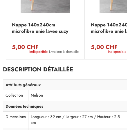
Nappe 140x240cm
Nappe 140x240
microfibre unie lavee suzy
microfibre unie la
corail
jaune
5,00 CHF
5,00 CHF
Indisponible
Livraison à domicile
Indisponible
L
DESCRIPTION DÉTAILLÉE
Attributs généraux
Collection
Nelson
Données techniques
Dimensions
Longueur : 39 cm / Largeur : 27 cm / Hauteur : 2.5
cm