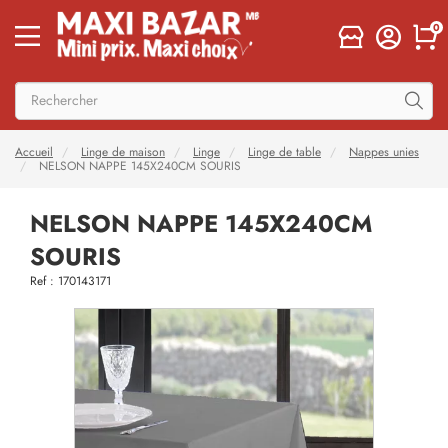
0
Accueil
Linge de maison
Linge
Linge de table
Nappes unies
NELSON NAPPE 145X240CM SOURIS
NELSON NAPPE 145X240CM
SOURIS
Ref : 170143171