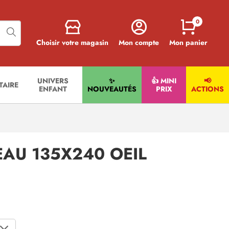
0
Choisir votre magasin
Mon compte
Mon panier
UNIVERS
✨
👍 MINI
📢
ITAIRE
ENFANT
NOUVEAUTÉS
PRIX
ACTIONS
EAU 135X240 OEIL